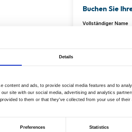
Buchen Sie Ih
Vollständiger Name
d -muster.
Firmenname
Details
tung der Richtlinien
Geschäftliche E-Mail
schen Fußabdruck.
e content and ads, to provide social media features and to analy
 our site with our social media, advertising and analytics partn
 provided to them or that they’ve collected from your use of their
Jährliche Reiseausga
an passt.
tation unserer Tools.
Preferences
Statistics
Ihr Unternehmen.