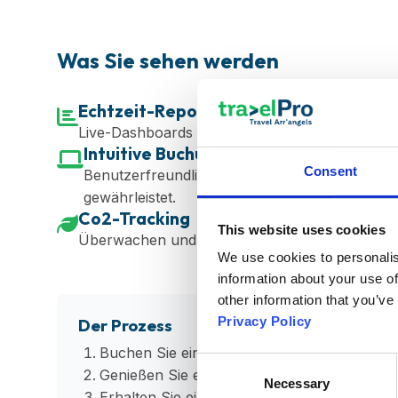
Was Sie sehen werden
Echtzeit-Reporting
Live-Dashboards zeigen Ihre Reiseausgaben un
Intuitive Buchung
Consent
Benutzerfreundliche Oberfläche, die die Einhal
gewährleistet.
Co2-Tracking
This website uses cookies
Überwachen und reduzieren Sie Ihren ökologi
We use cookies to personalis
information about your use of
other information that you’ve
Privacy Policy
Der Prozess
Buchen Sie einen Termin, der in Ihren Zeitpl
Consent
Genießen Sie eine maßgeschneiderte Präsen
Necessary
Selection
Erhalten Sie ein persönliches Angebot für 