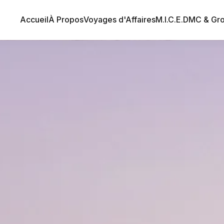
Accueil
À Propos
Voyages d'Affaires
M.I.C.E.
DMC & Gr