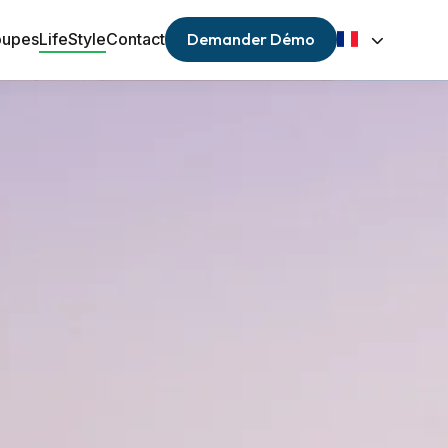
oupes
LifeStyle
Contact
Demander Démo